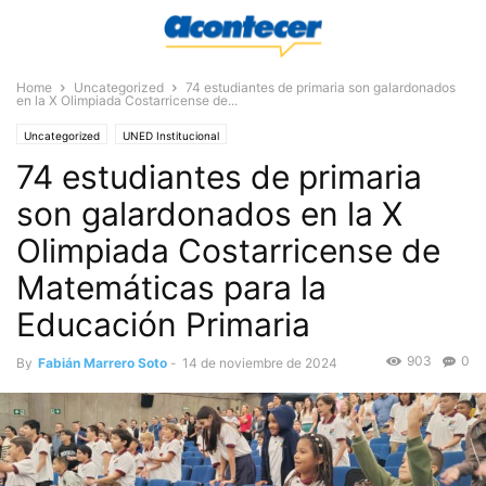
Home
Uncategorized
74 estudiantes de primaria son galardonados
en la X Olimpiada Costarricense de...
Uncategorized
UNED Institucional
74 estudiantes de primaria
son galardonados en la X
Olimpiada Costarricense de
Matemáticas para la
Educación Primaria
903
0
By
Fabián Marrero Soto
-
14 de noviembre de 2024