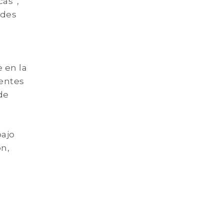
cas”,
edes
 en la
centes
de
bajo
ón,