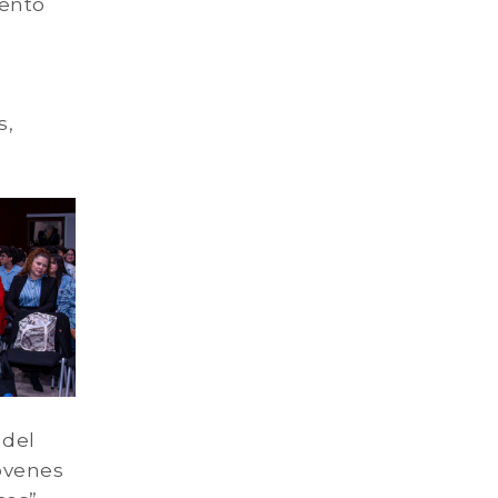
vento
s,
 del
jóvenes