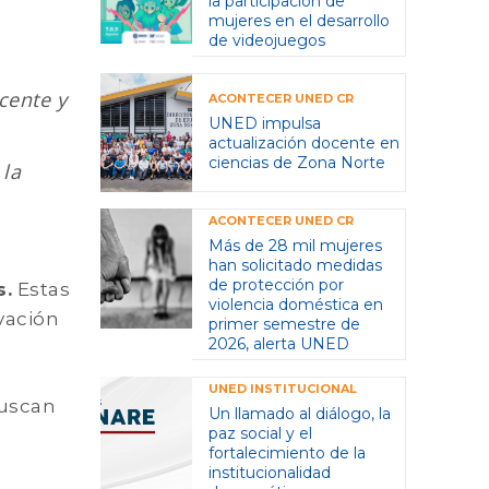
la participación de
mujeres en el desarrollo
de videojuegos
cente y
ACONTECER UNED CR
UNED impulsa
actualización docente en
ciencias de Zona Norte
 la
ACONTECER UNED CR
Más de 28 mil mujeres
han solicitado medidas
de protección por
s.
Estas
violencia doméstica en
vación
primer semestre de
2026, alerta UNED
UNED INSTITUCIONAL
buscan
Un llamado al diálogo, la
paz social y el
fortalecimiento de la
institucionalidad