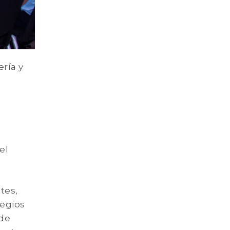
ería y
el
tes,
egios
ede