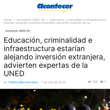
Home
Acontecer UNED CR
Educación, criminalidad e infraestructura
estarían alejando inversión extranjera, advierten expertas de la...
Acontecer UNED CR
Educación, criminalidad e
infraestructura estarían
alejando inversión extranjera,
advierten expertas de la
UNED
558
0
By
Fabián Marrero Soto
-
7 de julio de 2025