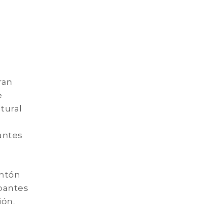
ran
e
tural
antes
antón
ipantes
ión.