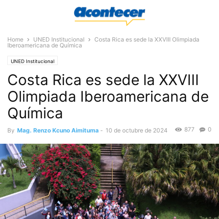
Home
UNED Institucional
Costa Rica es sede la XXVIII Olimpiada
Iberoamericana de Química
UNED Institucional
Costa Rica es sede la XXVIII
Olimpiada Iberoamericana de
Química
877
0
By
Mag. Renzo Kcuno Aimituma
-
10 de octubre de 2024