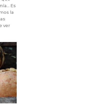
nía… Es
mos la
ñas
e ver