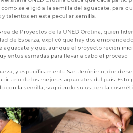
iversitaria UNED Orotina busca que cada partici
 como se eligió a la semilla del aguacate, para q
y talentos en esta peculiar semilla.
rea de Proyectos de la UNED Orotina, quien lide
idad de Esparza, explicó que hay dos emprendedo
de aguacate y que, aunque el proyecto recién inic
uy entusiasmadas para llevar a cabo el proceso.
parza, y específicamente San Jerónimo, donde se
ir uno de los mejores aguacates del país. Esto 
 con la semilla, sugiriendo su uso en la cosmétic