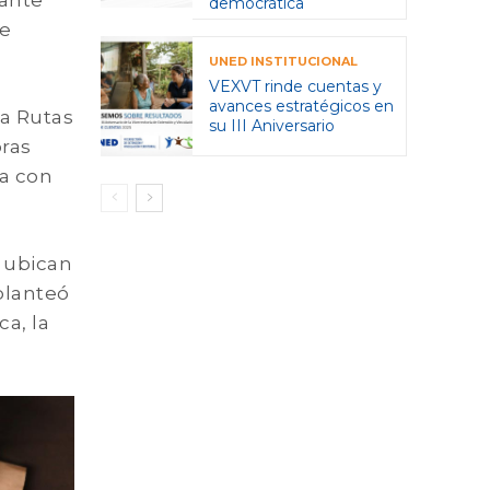
pante
democrática
ue
UNED INSTITUCIONAL
VEXVT rinde cuentas y
avances estratégicos en
ra Rutas
su III Aniversario
ras
ia con
 ubican
planteó
a, la