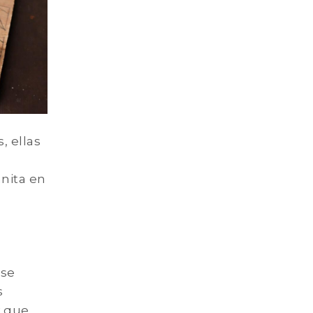
, ellas
nita en
 se
s
y que