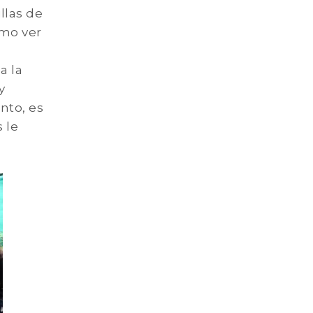
llas de
ómo ver
a la
y
nto, es
 le