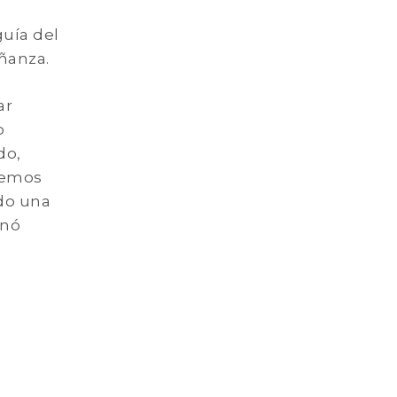
guía del
ñanza.
ar
o
do,
hemos
ado una
rnó