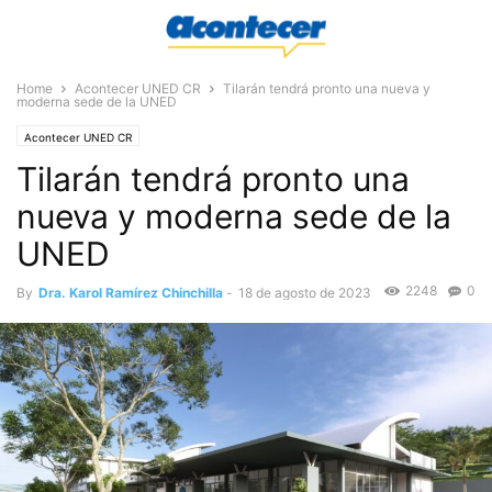
Home
Acontecer UNED CR
Tilarán tendrá pronto una nueva y
moderna sede de la UNED
Acontecer UNED CR
Tilarán tendrá pronto una
nueva y moderna sede de la
UNED
2248
0
By
Dra. Karol Ramírez Chinchilla
-
18 de agosto de 2023