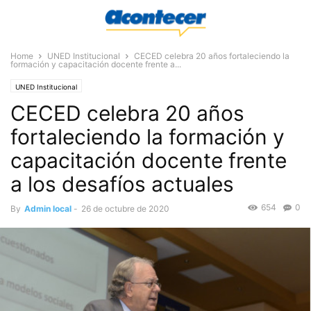
Home
UNED Institucional
CECED celebra 20 años fortaleciendo la
formación y capacitación docente frente a...
UNED Institucional
CECED celebra 20 años
fortaleciendo la formación y
capacitación docente frente
a los desafíos actuales
654
0
By
Admin local
-
26 de octubre de 2020