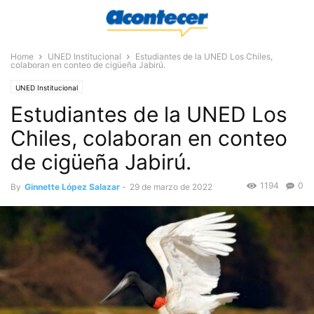
Home
UNED Institucional
Estudiantes de la UNED Los Chiles,
colaboran en conteo de cigüeña Jabirú.
UNED Institucional
Estudiantes de la UNED Los
Chiles, colaboran en conteo
de cigüeña Jabirú.
1194
0
By
Ginnette López Salazar
-
29 de marzo de 2022