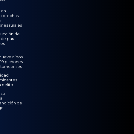
 en
o brechas
n
nes rurales
rucción de
nte para
res
nueve nidos
y 19 pichones
tarricenses
idad
minantes
 delito
 su
la
rendición de
go