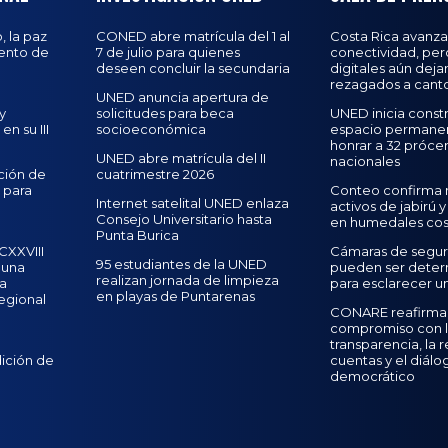
, la paz
CONED abre matrícula del 1 al
Costa Rica avanza
iento de
7 de julio para quienes
conectividad, per
deseen concluir la secundaria
digitales aún deja
rezagados a canto
UNED anuncia apertura de
y
solicitudes para beca
UNED inicia const
n su III
socioeconómica
espacio permane
honrar a 32 próce
UNED abre matrícula del II
nacionales
ción de
cuatrimestre 2026
 para
Conteo confirma 
Internet satelital UNED enlaza
activos de jabirú 
Consejo Universitario hasta
en humedales cos
Punta Burica
CXXVIII
Cámaras de segur
95 estudiantes de la UNED
 una
pueden ser deter
realizan jornada de limpieza
la
para esclarecer un
en playas de Puntarenas
egional
CONARE reafirma
compromiso con 
transparencia, la 
dición de
cuentas y el diálo
democrático