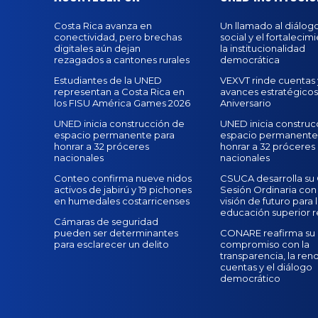
Costa Rica avanza en
Un llamado al diálogo
conectividad, pero brechas
social y el fortalecim
digitales aún dejan
la institucionalidad
rezagados a cantones rurales
democrática
Estudiantes de la UNED
VEXVT rinde cuentas 
representan a Costa Rica en
avances estratégicos e
los FISU América Games 2026
Aniversario
UNED inicia construcción de
UNED inicia construc
espacio permanente para
espacio permanente
honrar a 32 próceres
honrar a 32 próceres
nacionales
nacionales
Conteo confirma nueve nidos
CSUCA desarrolla su 
activos de jabirú y 19 pichones
Sesión Ordinaria con
en humedales costarricenses
visión de futuro para 
educación superior r
Cámaras de seguridad
pueden ser determinantes
CONARE reafirma su
para esclarecer un delito
compromiso con la
transparencia, la ren
cuentas y el diálogo
democrático