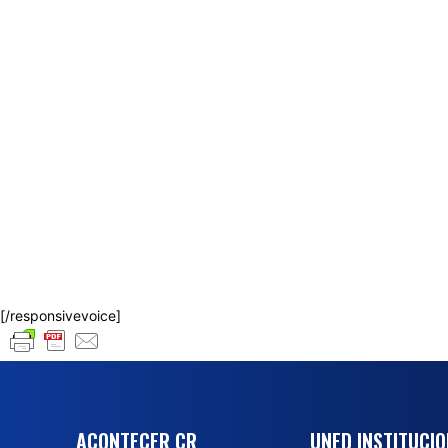
[/responsivevoice]
ACONTECER CR
UNED INSTITUCI