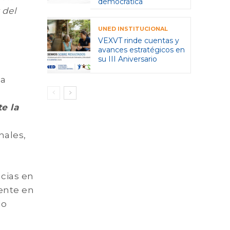
democrática
 del
UNED INSTITUCIONAL
VEXVT rinde cuentas y
avances estratégicos en
su III Aniversario
la
e la
nales,
ncias en
mente en
do