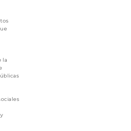
utos
que
 la
e
públicas
sociales
 y