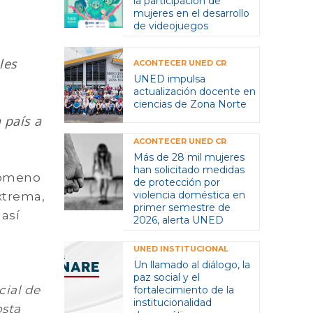
la participación de
mujeres en el desarrollo
de videojuegos
les
ACONTECER UNED CR
UNED impulsa
actualización docente en
ciencias de Zona Norte
 país a
ACONTECER UNED CR
Más de 28 mil mujeres
han solicitado medidas
enómeno
de protección por
violencia doméstica en
xtrema,
primer semestre de
 así
2026, alerta UNED
UNED INSTITUCIONAL
Un llamado al diálogo, la
paz social y el
cial de
fortalecimiento de la
institucionalidad
osta