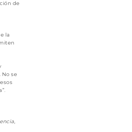
oción de
e la
rmiten
y
. No se
cesos
a”.
cencia
,