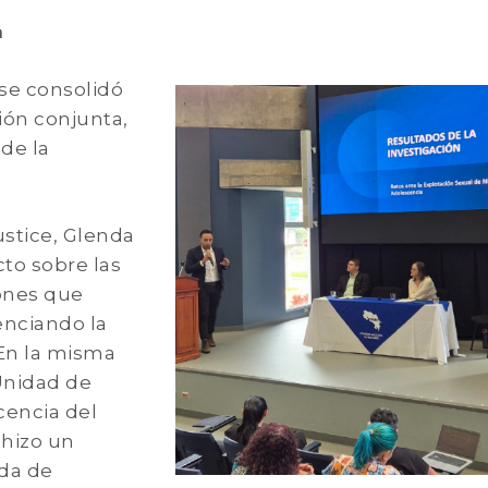
a
 se consolidó
ión conjunta,
de la
ustice, Glenda
to sobre las
iones que
enciando la
 En la misma
 Unidad de
scencia del
 hizo un
ada de