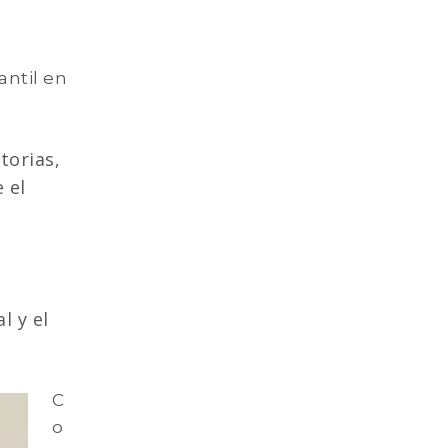
antil en
torias,
 el
l y el
C
o